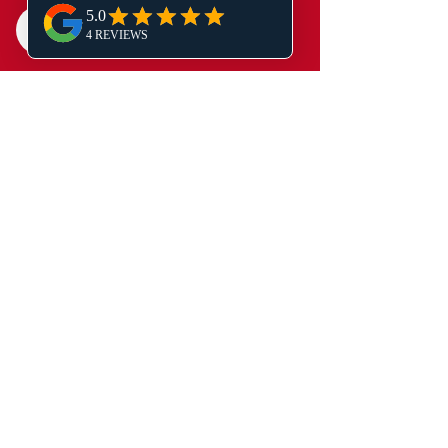
Kursplan Kinder
Exklusiv betreut mit Abos
*
1
Bronze Abo